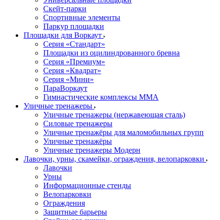
Скейт-парки
Спортивные элементы
Паркур площадки
Площадки для Воркаут
Серия «Стандарт»
Площадки из оцилиндрованного бревна
Серия «Премиум»
Серия «Квадрат»
Серия «Мини»
ПараВоркаут
Гимнастические комплексы ММА
Уличные тренажеры
Уличные тренажеры (нержавеющая сталь)
Силовые тренажеры
Уличные тренажёры для маломобильных групп
Уличные тренажёры
Уличные тренажеры Модерн
Лавочки, урны, скамейки, ограждения, велопарковки
Лавочки
Урны
Информационные стенды
Велопарковки
Ограждения
Защитные барьеры