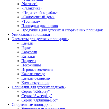
"Фитнес"
«Галактика»
«Пиратский корабль»
«Соломенный дом»
«Тропики»
Площадки для парков
Продукция для детских и спортивных площадок
Уникальные площадки
Элементы для детских площадок
Качели
Горки
Карусели
Качалки
Подвесы
Песочницы
Игровые элементы
Качели гнездо
Качели-балансир
Комплектующие
Площадки для детских садиков
Серия "Kidsplay"
Серия "Sweetplay"
Серия "Оptimum-Еco"
Спортивные площадки
Универсальные площадки