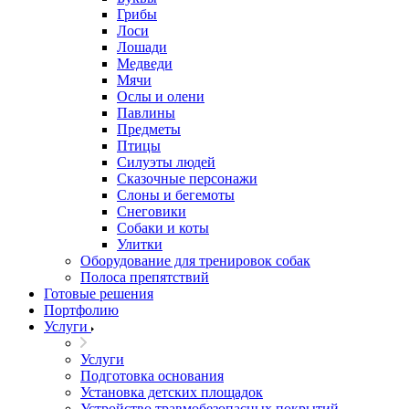
Грибы
Лоси
Лошади
Медведи
Мячи
Ослы и олени
Павлины
Предметы
Птицы
Силуэты людей
Сказочные персонажи
Слоны и бегемоты
Снеговики
Собаки и коты
Улитки
Оборудование для тренировок собак
Полоса препятствий
Готовые решения
Портфолию
Услуги
Услуги
Подготовка основания
Установка детских площадок
Устройство травмобезопасных покрытий