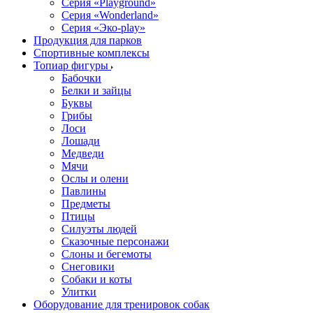
Серия «Playground»
Серия «Wonderland»
Серия «Эко-play»
Продукция для парков
Спортивные комплексы
Топиар фигуры
Бабочки
Белки и зайцы
Буквы
Грибы
Лоси
Лошади
Медведи
Мячи
Ослы и олени
Павлины
Предметы
Птицы
Силуэты людей
Сказочные персонажи
Слоны и бегемоты
Снеговики
Собаки и коты
Улитки
Оборудование для тренировок собак