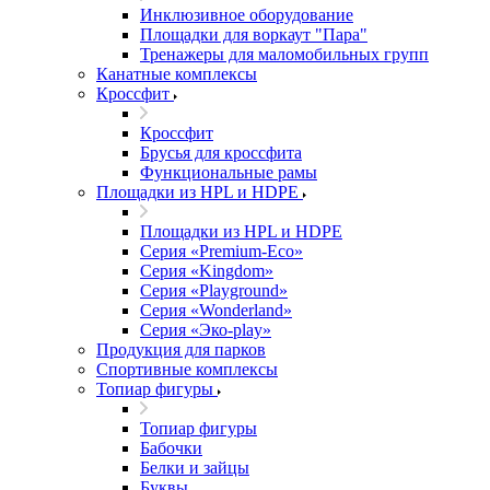
Инклюзивное оборудование
Площадки для воркаут "Пара"
Тренажеры для маломобильных групп
Канатные комплексы
Кроссфит
Кроссфит
Брусья для кроссфита
Функциональные рамы
Площадки из HPL и HDPE
Площадки из HPL и HDPE
Серия «Premium-Eco»
Серия «Kingdom»
Серия «Playground»
Серия «Wonderland»
Серия «Эко-play»
Продукция для парков
Спортивные комплексы
Топиар фигуры
Топиар фигуры
Бабочки
Белки и зайцы
Буквы