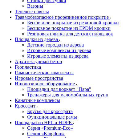
Стойки для сушки
Вазоны
Теневые навесы
Травмобезопасное прорезиненное покрытие
Бесшовное покрытие из резиновой крошки
Бесшовное покрытие из EPDM крошки
Резиновая плитка для детских площадок
Площадки из дерева
Детские городки из дерева
Игровые комплексы из дерева
Игровые элементы из дерева
Архитектурный бетон
Геопластика
Гимнастические комплексы
Игровые пространства
Инклюзивное оборудование
Площадки для воркаут "Пара"
Тренажеры для маломобильных групп
Канатные комплексы
Кроссфит
Брусья для кроссфита
Функциональные рамы
Площадки из HPL и HDPE
Серия «Premium-Eco»
Серия «Kingdom»