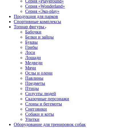
Серия «Playground»
Серия «Wonderland»
Серия «Эко-play»
Продукция для парков
Спортивные комплексы
Топиар фигуры
Бабочки
Белки и зайцы
Буквы
Грибы
Лоси
Лошади
Медведи
Мячи
Ослы и олени
Павлины
Предметы
Птицы
Силуэты людей
Сказочные персонажи
Слоны и бегемоты
Снеговики
Собаки и коты
Улитки
Оборудование для тренировок собак