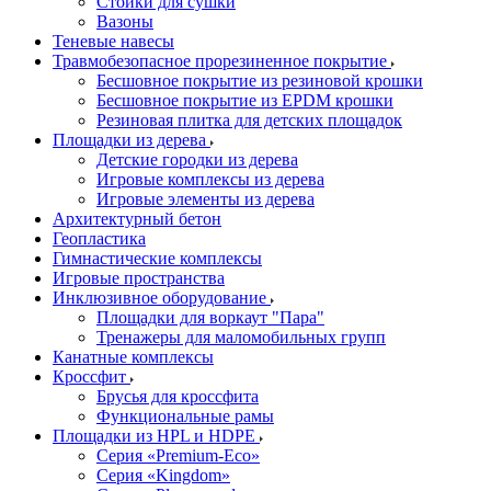
Стойки для сушки
Вазоны
Теневые навесы
Травмобезопасное прорезиненное покрытие
Бесшовное покрытие из резиновой крошки
Бесшовное покрытие из EPDM крошки
Резиновая плитка для детских площадок
Площадки из дерева
Детские городки из дерева
Игровые комплексы из дерева
Игровые элементы из дерева
Архитектурный бетон
Геопластика
Гимнастические комплексы
Игровые пространства
Инклюзивное оборудование
Площадки для воркаут "Пара"
Тренажеры для маломобильных групп
Канатные комплексы
Кроссфит
Брусья для кроссфита
Функциональные рамы
Площадки из HPL и HDPE
Серия «Premium-Eco»
Серия «Kingdom»