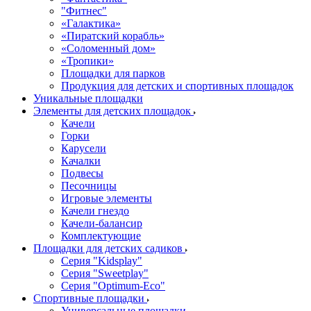
"Фитнес"
«Галактика»
«Пиратский корабль»
«Соломенный дом»
«Тропики»
Площадки для парков
Продукция для детских и спортивных площадок
Уникальные площадки
Элементы для детских площадок
Качели
Горки
Карусели
Качалки
Подвесы
Песочницы
Игровые элементы
Качели гнездо
Качели-балансир
Комплектующие
Площадки для детских садиков
Серия "Kidsplay"
Серия "Sweetplay"
Серия "Оptimum-Еco"
Спортивные площадки
Универсальные площадки