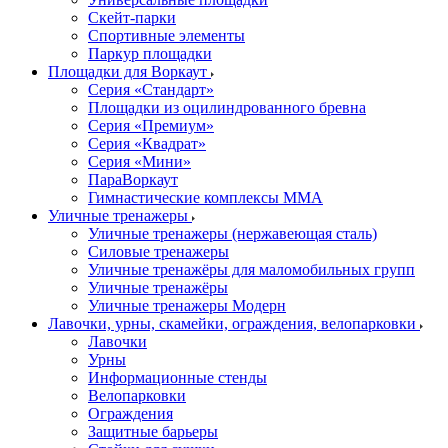
Скейт-парки
Спортивные элементы
Паркур площадки
Площадки для Воркаут
Серия «Стандарт»
Площадки из оцилиндрованного бревна
Серия «Премиум»
Серия «Квадрат»
Серия «Мини»
ПараВоркаут
Гимнастические комплексы ММА
Уличные тренажеры
Уличные тренажеры (нержавеющая сталь)
Силовые тренажеры
Уличные тренажёры для маломобильных групп
Уличные тренажёры
Уличные тренажеры Модерн
Лавочки, урны, скамейки, ограждения, велопарковки
Лавочки
Урны
Информационные стенды
Велопарковки
Ограждения
Защитные барьеры