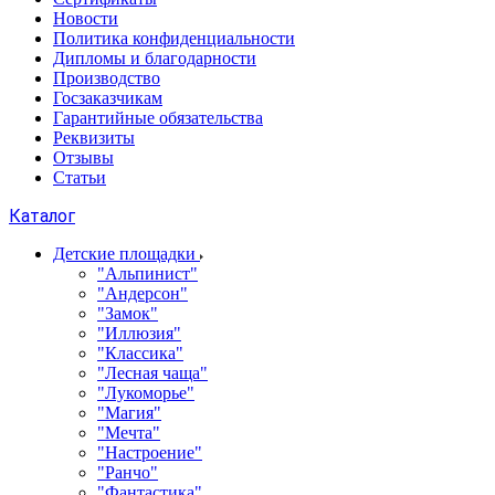
Новости
Политика конфиденциальности
Дипломы и благодарности
Производство
Госзаказчикам
Гарантийные обязательства
Реквизиты
Отзывы
Статьи
Каталог
Детские площадки
"Альпинист"
"Андерсон"
"Замок"
"Иллюзия"
"Классика"
"Лесная чаща"
"Лукоморье"
"Магия"
"Мечта"
"Настроение"
"Ранчо"
"Фантастика"