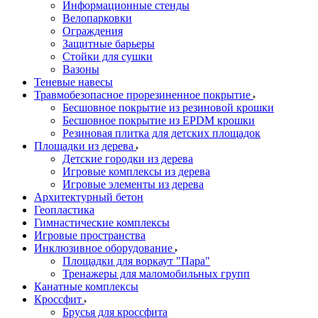
Информационные стенды
Велопарковки
Ограждения
Защитные барьеры
Стойки для сушки
Вазоны
Теневые навесы
Травмобезопасное прорезиненное покрытие
Бесшовное покрытие из резиновой крошки
Бесшовное покрытие из EPDM крошки
Резиновая плитка для детских площадок
Площадки из дерева
Детские городки из дерева
Игровые комплексы из дерева
Игровые элементы из дерева
Архитектурный бетон
Геопластика
Гимнастические комплексы
Игровые пространства
Инклюзивное оборудование
Площадки для воркаут "Пара"
Тренажеры для маломобильных групп
Канатные комплексы
Кроссфит
Брусья для кроссфита