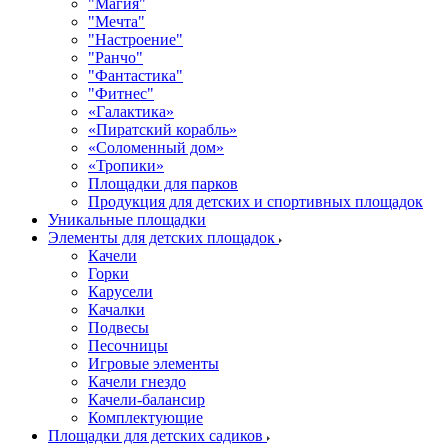
"Магия"
"Мечта"
"Настроение"
"Ранчо"
"Фантастика"
"Фитнес"
«Галактика»
«Пиратский корабль»
«Соломенный дом»
«Тропики»
Площадки для парков
Продукция для детских и спортивных площадок
Уникальные площадки
Элементы для детских площадок
Качели
Горки
Карусели
Качалки
Подвесы
Песочницы
Игровые элементы
Качели гнездо
Качели-балансир
Комплектующие
Площадки для детских садиков