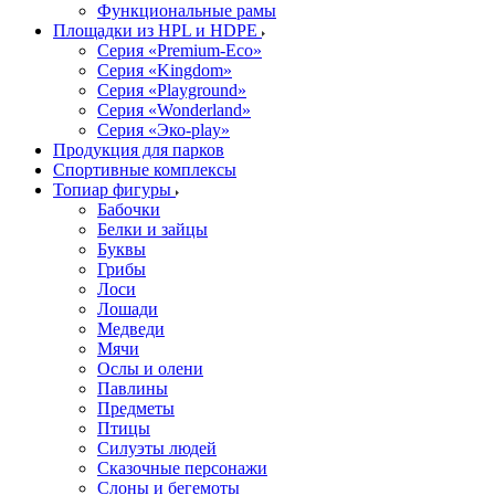
Функциональные рамы
Площадки из HPL и HDPE
Серия «Premium-Eco»
Серия «Kingdom»
Серия «Playground»
Серия «Wonderland»
Серия «Эко-play»
Продукция для парков
Спортивные комплексы
Топиар фигуры
Бабочки
Белки и зайцы
Буквы
Грибы
Лоси
Лошади
Медведи
Мячи
Ослы и олени
Павлины
Предметы
Птицы
Силуэты людей
Сказочные персонажи
Слоны и бегемоты