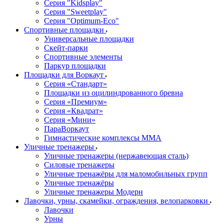
Серия "Kidsplay"
Серия "Sweetplay"
Серия "Оptimum-Еco"
Спортивные площадки
Универсальные площадки
Скейт-парки
Спортивные элементы
Паркур площадки
Площадки для Воркаут
Серия «Стандарт»
Площадки из оцилиндрованного бревна
Серия «Премиум»
Серия «Квадрат»
Серия «Мини»
ПараВоркаут
Гимнастические комплексы ММА
Уличные тренажеры
Уличные тренажеры (нержавеющая сталь)
Силовые тренажеры
Уличные тренажёры для маломобильных групп
Уличные тренажёры
Уличные тренажеры Модерн
Лавочки, урны, скамейки, ограждения, велопарковки
Лавочки
Урны