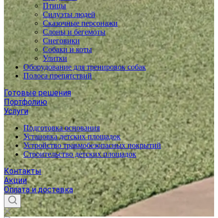
Птицы
Силуэты людей
Сказочные персонажи
Слоны и бегемоты
Снеговики
Собаки и коты
Улитки
Оборудование для тренировок собак
Полоса препятствий
Готовые решения
Портфолию
Услуги
Подготовка основания
Установка детских площадок
Устройство травмобезопасных покрытий
Строительство детских площадок
Контакты
Акции
Оплата и доставка