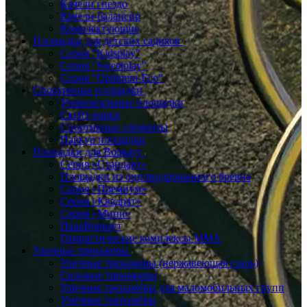
Качели гнездо
Качели-балансир
Комплектующие
Площадки для детских садиков
Серия "Kidsplay"
Серия "Sweetplay"
Серия "Оptimum-Еco"
Спортивные площадки
Универсальные площадки
Скейт-парки
Спортивные элементы
Паркур площадки
Площадки для Воркаут
Серия «Стандарт»
Площадки из оцилиндрованного бревна
Серия «Премиум»
Серия «Квадрат»
Серия «Мини»
ПараВоркаут
Гимнастические комплексы ММА
Уличные тренажеры
Уличные тренажеры (нержавеющая сталь)
Силовые тренажеры
Уличные тренажёры для маломобильных групп
Уличные тренажёры