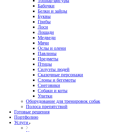
Топиар фигуры
Бабочки
Белки и зайцы
Буквы
Грибы
Лоси
Лошади
Медведи
Мячи
Ослы и олени
Павлины
Предметы
Птицы
Силуэты людей
Сказочные персонажи
Слоны и бегемоты
Снеговики
Собаки и коты
Улитки
Оборудование для тренировок собак
Полоса препятствий
Готовые решения
Портфолию
Услуги