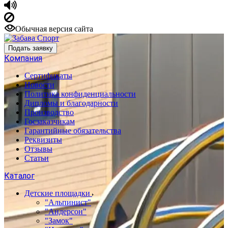
Обычная версия сайта
Подать заявку
Компания
Сертификаты
Новости
Политика конфиденциальности
Дипломы и благодарности
Производство
Госзаказчикам
Гарантийные обязательства
Реквизиты
Отзывы
Статьи
Каталог
Детские площадки
"Альпинист"
"Андерсон"
"Замок"