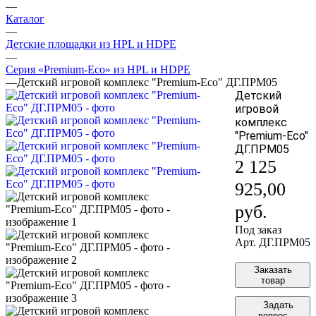
—
Каталог
—
Детские площадки из HPL и HDPE
—
Серия «Premium-Eco» из HPL и HDPE
—
Детский игровой комплекс "Premium-Eco" ДГ.ПРМ05
Детский
игровой
комплекс
"Premium-Eco"
ДГ.ПРМ05
2 125
925,00
руб.
Под заказ
Арт.
ДГ.ПРМ05
Заказать
товар
Задать
вопрос