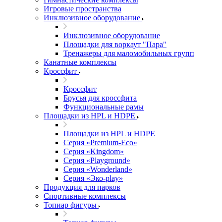
Игровые пространства
Инклюзивное оборудование
Инклюзивное оборудование
Площадки для воркаут "Пара"
Тренажеры для маломобильных групп
Канатные комплексы
Кроссфит
Кроссфит
Брусья для кроссфита
Функциональные рамы
Площадки из HPL и HDPE
Площадки из HPL и HDPE
Серия «Premium-Eco»
Серия «Kingdom»
Серия «Playground»
Серия «Wonderland»
Серия «Эко-play»
Продукция для парков
Спортивные комплексы
Топиар фигуры