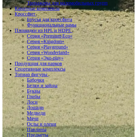
Тренажеры для маломобильных групп
Канатные комплексы
Кроссфит
Брусья для кроссфита
Функциональные рамы
Площадки из HPL и HDPE
Серия «Premium-Eco»
Серия «Kingdom»
Серия «Playground»
Серия «Wonderland»
Серия «Эко-play»
Продукция для парков
Спортивные комплексы
Топиар фигуры
Бабочки
Белки и зайцы
Буквы
Грибы
Лоси
Лошади
Медведи
Мячи
Ослы и олени
Павлины
Предметы