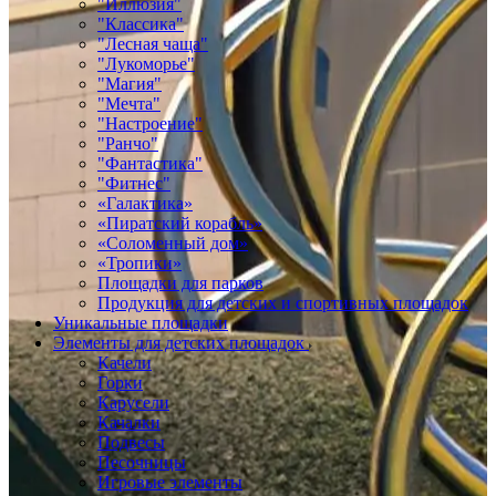
"Иллюзия"
"Классика"
"Лесная чаща"
"Лукоморье"
"Магия"
"Мечта"
"Настроение"
"Ранчо"
"Фантастика"
"Фитнес"
«Галактика»
«Пиратский корабль»
«Соломенный дом»
«Тропики»
Площадки для парков
Продукция для детских и спортивных площадок
Уникальные площадки
Элементы для детских площадок
Качели
Горки
Карусели
Качалки
Подвесы
Песочницы
Игровые элементы