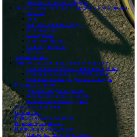
Уличные тренажеры Модерн
Лавочки, урны, скамейки, ограждения, велопарковки
Лавочки
Урны
Информационные стенды
Велопарковки
Ограждения
Защитные барьеры
Стойки для сушки
Вазоны
Теневые навесы
Травмобезопасное прорезиненное покрытие
Бесшовное покрытие из резиновой крошки
Бесшовное покрытие из EPDM крошки
Резиновая плитка для детских площадок
Площадки из дерева
Детские городки из дерева
Игровые комплексы из дерева
Игровые элементы из дерева
Архитектурный бетон
Геопластика
Гимнастические комплексы
Игровые пространства
Инклюзивное оборудование
Площадки для воркаут "Пара"