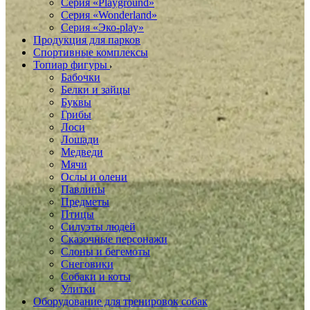
Серия «Playground»
Серия «Wonderland»
Серия «Эко-play»
Продукция для парков
Спортивные комплексы
Топиар фигуры
Бабочки
Белки и зайцы
Буквы
Грибы
Лоси
Лошади
Медведи
Мячи
Ослы и олени
Павлины
Предметы
Птицы
Силуэты людей
Сказочные персонажи
Слоны и бегемоты
Снеговики
Собаки и коты
Улитки
Оборудование для тренировок собак