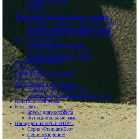
Стойки для сушки
Вазоны
Теневые навесы
Травмобезопасное прорезиненное покрытие
Бесшовное покрытие из резиновой крошки
Бесшовное покрытие из EPDM крошки
Резиновая плитка для детских площадок
Площадки из дерева
Детские городки из дерева
Игровые комплексы из дерева
Игровые элементы из дерева
Архитектурный бетон
Геопластика
Гимнастические комплексы
Игровые пространства
Инклюзивное оборудование
Площадки для воркаут "Пара"
Тренажеры для маломобильных групп
Канатные комплексы
Кроссфит
Брусья для кроссфита
Функциональные рамы
Площадки из HPL и HDPE
Серия «Premium-Eco»
Серия «Kingdom»