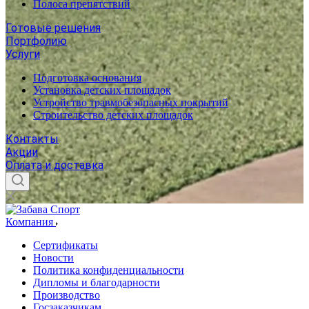
Полоса препятствий
Готовые решения
Портфолию
Услуги
Подготовка основания
Установка детских площадок
Устройство травмобезопасных покрытий
Строительство детских площадок
Контакты
Акции
Оплата и доставка
Компания
Сертификаты
Новости
Политика конфиденциальности
Дипломы и благодарности
Производство
Госзаказчикам