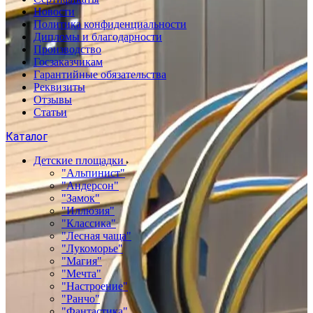
Новости
Политика конфиденциальности
Дипломы и благодарности
Производство
Госзаказчикам
Гарантийные обязательства
Реквизиты
Отзывы
Статьи
Каталог
Детские площадки
"Альпинист"
"Андерсон"
"Замок"
"Иллюзия"
"Классика"
"Лесная чаща"
"Лукоморье"
"Магия"
"Мечта"
"Настроение"
"Ранчо"
"Фантастика"