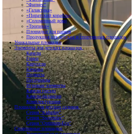
"Фитнес"
«Галактика»
«Пиратский корабль»
«Соломенный дом»
«Тропики»
Площадки для парков
Продукция для детских и спортивных площадок
Уникальные площадки
Элементы для детских площадок
Качели
Горки
Карусели
Качалки
Подвесы
Песочницы
Игровые элементы
Качели гнездо
Качели-балансир
Комплектующие
Площадки для детских садиков
Серия "Kidsplay"
Серия "Sweetplay"
Серия "Оptimum-Еco"
Спортивные площадки
Универсальные площадки