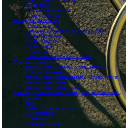
Скейт-парки
Спортивные элементы
Паркур площадки
Площадки для Воркаут
Серия «Стандарт»
Площадки из оцилиндрованного бревна
Серия «Премиум»
Серия «Квадрат»
Серия «Мини»
ПараВоркаут
Гимнастические комплексы ММА
Уличные тренажеры
Уличные тренажеры (нержавеющая сталь)
Силовые тренажеры
Уличные тренажёры для маломобильных групп
Уличные тренажёры
Уличные тренажеры Модерн
Лавочки, урны, скамейки, ограждения, велопарковки
Лавочки
Урны
Информационные стенды
Велопарковки
Ограждения
Защитные барьеры