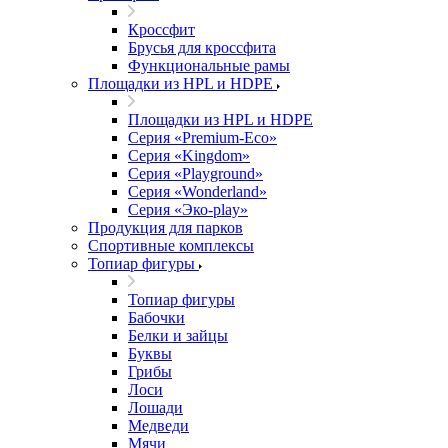
Кроссфит
Брусья для кроссфита
Функциональные рамы
Площадки из HPL и HDPE
Площадки из HPL и HDPE
Серия «Premium-Eco»
Серия «Kingdom»
Серия «Playground»
Серия «Wonderland»
Серия «Эко-play»
Продукция для парков
Спортивные комплексы
Топиар фигуры
Топиар фигуры
Бабочки
Белки и зайцы
Буквы
Грибы
Лоси
Лошади
Медведи
Мячи