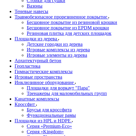
Стойки для сушки
Вазоны
Теневые навесы
Травмобезопасное прорезиненное покрытие
Бесшовное покрытие из резиновой крошки
Бесшовное покрытие из EPDM крошки
Резиновая плитка для детских площадок
Площадки из дерева
Детские городки из дерева
Игровые комплексы из дерева
Игровые элементы из дерева
Архитектурный бетон
Геопластика
Гимнастические комплексы
Игровые пространства
Инклюзивное оборудование
Площадки для воркаут "Пара"
Тренажеры для маломобильных групп
Канатные комплексы
Кроссфит
Брусья для кроссфита
Функциональные рамы
Площадки из HPL и HDPE
Серия «Premium-Eco»
Серия «Kingdom»