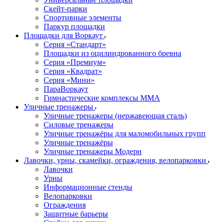
Скейт-парки
Спортивные элементы
Паркур площадки
Площадки для Воркаут
Серия «Стандарт»
Площадки из оцилиндрованного бревна
Серия «Премиум»
Серия «Квадрат»
Серия «Мини»
ПараВоркаут
Гимнастические комплексы ММА
Уличные тренажеры
Уличные тренажеры (нержавеющая сталь)
Силовые тренажеры
Уличные тренажёры для маломобильных групп
Уличные тренажёры
Уличные тренажеры Модерн
Лавочки, урны, скамейки, ограждения, велопарковки
Лавочки
Урны
Информационные стенды
Велопарковки
Ограждения
Защитные барьеры