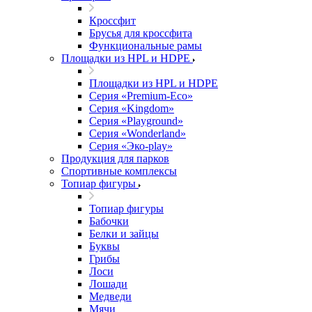
Кроссфит
Брусья для кроссфита
Функциональные рамы
Площадки из HPL и HDPE
Площадки из HPL и HDPE
Серия «Premium-Eco»
Серия «Kingdom»
Серия «Playground»
Серия «Wonderland»
Серия «Эко-play»
Продукция для парков
Спортивные комплексы
Топиар фигуры
Топиар фигуры
Бабочки
Белки и зайцы
Буквы
Грибы
Лоси
Лошади
Медведи
Мячи