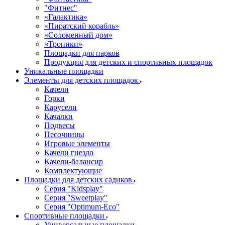
"Фитнес"
«Галактика»
«Пиратский корабль»
«Соломенный дом»
«Тропики»
Площадки для парков
Продукция для детских и спортивных площадок
Уникальные площадки
Элементы для детских площадок
Качели
Горки
Карусели
Качалки
Подвесы
Песочницы
Игровые элементы
Качели гнездо
Качели-балансир
Комплектующие
Площадки для детских садиков
Серия "Kidsplay"
Серия "Sweetplay"
Серия "Оptimum-Еco"
Спортивные площадки
Универсальные площадки