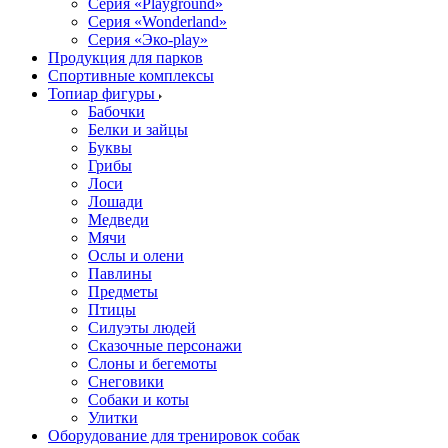
Серия «Playground»
Серия «Wonderland»
Серия «Эко-play»
Продукция для парков
Спортивные комплексы
Топиар фигуры
Бабочки
Белки и зайцы
Буквы
Грибы
Лоси
Лошади
Медведи
Мячи
Ослы и олени
Павлины
Предметы
Птицы
Силуэты людей
Сказочные персонажи
Слоны и бегемоты
Снеговики
Собаки и коты
Улитки
Оборудование для тренировок собак