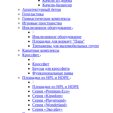
Качели из дерева
Качели-балансир
Архитектурный бетон
Геопластика
Гимнастические комплексы
Игровые пространства
Инклюзивное оборудование
Инклюзивное оборудование
Площадки для воркаут "Пара"
Тренажеры для маломобильных групп
Канатные комплексы
Кроссфит
Кроссфит
Брусья для кроссфита
Функциональные рамы
Площадки из HPL и HDPE
Площадки из HPL и HDPE
Серия «Premium-Eco»
Серия «Kingdom»
Серия «Playground»
Серия «Wonderland»
Серия «Эко-play»