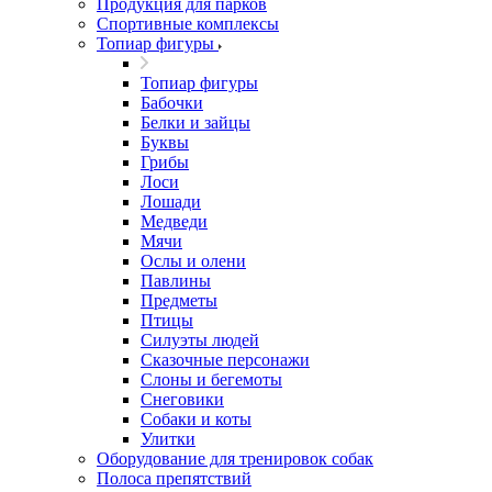
Продукция для парков
Спортивные комплексы
Топиар фигуры
Топиар фигуры
Бабочки
Белки и зайцы
Буквы
Грибы
Лоси
Лошади
Медведи
Мячи
Ослы и олени
Павлины
Предметы
Птицы
Силуэты людей
Сказочные персонажи
Слоны и бегемоты
Снеговики
Собаки и коты
Улитки
Оборудование для тренировок собак
Полоса препятствий