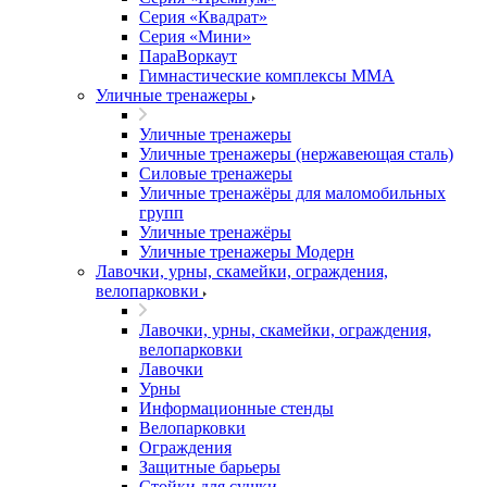
Серия «Квадрат»
Серия «Мини»
ПараВоркаут
Гимнастические комплексы ММА
Уличные тренажеры
Уличные тренажеры
Уличные тренажеры (нержавеющая сталь)
Силовые тренажеры
Уличные тренажёры для маломобильных
групп
Уличные тренажёры
Уличные тренажеры Модерн
Лавочки, урны, скамейки, ограждения,
велопарковки
Лавочки, урны, скамейки, ограждения,
велопарковки
Лавочки
Урны
Информационные стенды
Велопарковки
Ограждения
Защитные барьеры
Стойки для сушки