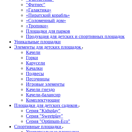
"Фитнес"
«Галактика»
«Пиратский корабль»
«Соломенный дом»
«Тропики»
Площадки для парков
Продукция для детских и спортивных площадок
Уникальные площадки
Элементы для детских площадок
Качели
Горки
Карусели
Качалки
Подвесы
Песочницы
Игровые элементы
Качели гнездо
Качели-балансир
Комплектующие
Площадки для детских садиков
Серия "Kidsplay"
Серия "Sweetplay"
Серия "Оptimum-Еco"
Спортивные площадки
Универсальные площадки