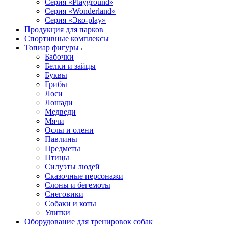
Серия «Playground»
Серия «Wonderland»
Серия «Эко-play»
Продукция для парков
Спортивные комплексы
Топиар фигуры
Бабочки
Белки и зайцы
Буквы
Грибы
Лоси
Лошади
Медведи
Мячи
Ослы и олени
Павлины
Предметы
Птицы
Силуэты людей
Сказочные персонажи
Слоны и бегемоты
Снеговики
Собаки и коты
Улитки
Оборудование для тренировок собак