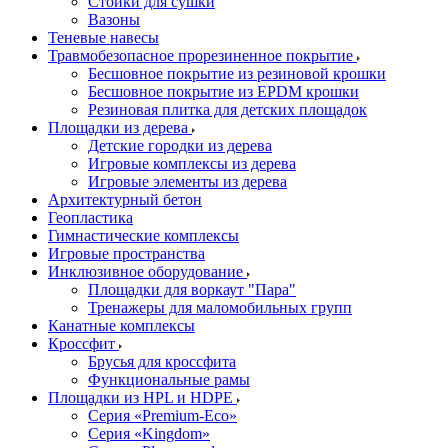
Стойки для сушки
Вазоны
Теневые навесы
Травмобезопасное прорезиненное покрытие
Бесшовное покрытие из резиновой крошки
Бесшовное покрытие из EPDM крошки
Резиновая плитка для детских площадок
Площадки из дерева
Детские городки из дерева
Игровые комплексы из дерева
Игровые элементы из дерева
Архитектурный бетон
Геопластика
Гимнастические комплексы
Игровые пространства
Инклюзивное оборудование
Площадки для воркаут "Пара"
Тренажеры для маломобильных групп
Канатные комплексы
Кроссфит
Брусья для кроссфита
Функциональные рамы
Площадки из HPL и HDPE
Серия «Premium-Eco»
Серия «Kingdom»