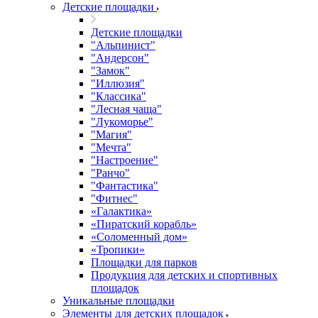
Детские площадки
Детские площадки
"Альпинист"
"Андерсон"
"Замок"
"Иллюзия"
"Классика"
"Лесная чаща"
"Лукоморье"
"Магия"
"Мечта"
"Настроение"
"Ранчо"
"Фантастика"
"Фитнес"
«Галактика»
«Пиратский корабль»
«Соломенный дом»
«Тропики»
Площадки для парков
Продукция для детских и спортивных
площадок
Уникальные площадки
Элементы для детских площадок