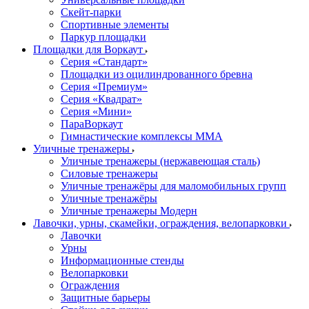
Скейт-парки
Спортивные элементы
Паркур площадки
Площадки для Воркаут
Серия «Стандарт»
Площадки из оцилиндрованного бревна
Серия «Премиум»
Серия «Квадрат»
Серия «Мини»
ПараВоркаут
Гимнастические комплексы ММА
Уличные тренажеры
Уличные тренажеры (нержавеющая сталь)
Силовые тренажеры
Уличные тренажёры для маломобильных групп
Уличные тренажёры
Уличные тренажеры Модерн
Лавочки, урны, скамейки, ограждения, велопарковки
Лавочки
Урны
Информационные стенды
Велопарковки
Ограждения
Защитные барьеры