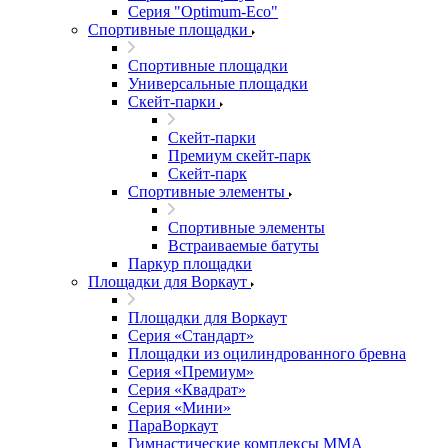
Серия "Оptimum-Еco"
Спортивные площадки
Спортивные площадки
Универсальные площадки
Скейт-парки
Скейт-парки
Премиум скейт-парк
Скейт-парк
Спортивные элементы
Спортивные элементы
Встраиваемые батуты
Паркур площадки
Площадки для Воркаут
Площадки для Воркаут
Серия «Стандарт»
Площадки из оцилиндрованного бревна
Серия «Премиум»
Серия «Квадрат»
Серия «Мини»
ПараВоркаут
Гимнастические комплексы ММА