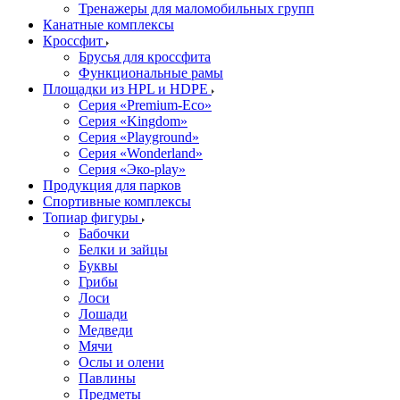
Тренажеры для маломобильных групп
Канатные комплексы
Кроссфит
Брусья для кроссфита
Функциональные рамы
Площадки из HPL и HDPE
Серия «Premium-Eco»
Серия «Kingdom»
Серия «Playground»
Серия «Wonderland»
Серия «Эко-play»
Продукция для парков
Спортивные комплексы
Топиар фигуры
Бабочки
Белки и зайцы
Буквы
Грибы
Лоси
Лошади
Медведи
Мячи
Ослы и олени
Павлины
Предметы