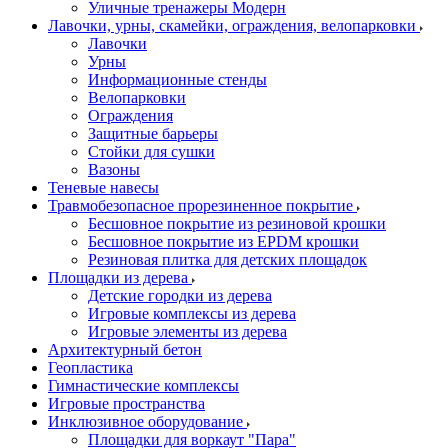
Уличные тренажеры Модерн
Лавочки, урны, скамейки, ограждения, велопарковки
Лавочки
Урны
Информационные стенды
Велопарковки
Ограждения
Защитные барьеры
Стойки для сушки
Вазоны
Теневые навесы
Травмобезопасное прорезиненное покрытие
Бесшовное покрытие из резиновой крошки
Бесшовное покрытие из EPDM крошки
Резиновая плитка для детских площадок
Площадки из дерева
Детские городки из дерева
Игровые комплексы из дерева
Игровые элементы из дерева
Архитектурный бетон
Геопластика
Гимнастические комплексы
Игровые пространства
Инклюзивное оборудование
Площадки для воркаут "Пара"