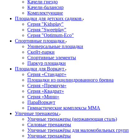
Качели гнездо
Качели-балансир
Комплектующие
Площадки для детских садиков
Серия "Kidsplay"
Серия "Sweetplay"
Серия "Оptimum-Еco"
Спортивные площадки
Универсальные площадки
Скейт-парки
Спортивные элементы
Паркур площадки
Площадки для Воркаут
Серия «Стандарт»
Площадки из оцилиндрованного бревна
Серия «Премиум»
Серия «Квадрат»
Серия «Мини»
ПараВоркаут
Гимнастические комплексы ММА
Уличные тренажеры
Уличные тренажеры (нержавеющая сталь)
Силовые тренажеры
Уличные тренажёры для маломобильных групп
Уличные тренажёры