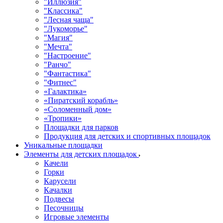
"Иллюзия"
"Классика"
"Лесная чаща"
"Лукоморье"
"Магия"
"Мечта"
"Настроение"
"Ранчо"
"Фантастика"
"Фитнес"
«Галактика»
«Пиратский корабль»
«Соломенный дом»
«Тропики»
Площадки для парков
Продукция для детских и спортивных площадок
Уникальные площадки
Элементы для детских площадок
Качели
Горки
Карусели
Качалки
Подвесы
Песочницы
Игровые элементы