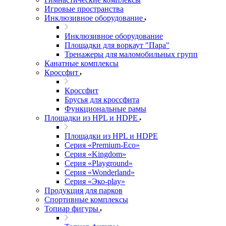
Игровые пространства
Инклюзивное оборудование
Инклюзивное оборудование
Площадки для воркаут "Пара"
Тренажеры для маломобильных групп
Канатные комплексы
Кроссфит
Кроссфит
Брусья для кроссфита
Функциональные рамы
Площадки из HPL и HDPE
Площадки из HPL и HDPE
Серия «Premium-Eco»
Серия «Kingdom»
Серия «Playground»
Серия «Wonderland»
Серия «Эко-play»
Продукция для парков
Спортивные комплексы
Топиар фигуры