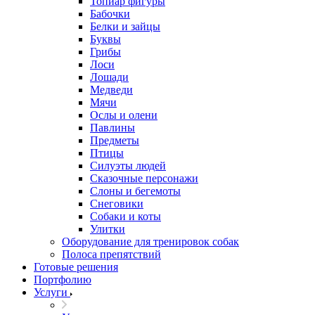
Топиар фигуры
Бабочки
Белки и зайцы
Буквы
Грибы
Лоси
Лошади
Медведи
Мячи
Ослы и олени
Павлины
Предметы
Птицы
Силуэты людей
Сказочные персонажи
Слоны и бегемоты
Снеговики
Собаки и коты
Улитки
Оборудование для тренировок собак
Полоса препятствий
Готовые решения
Портфолию
Услуги