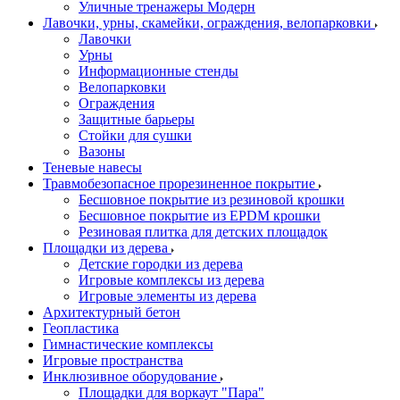
Уличные тренажеры Модерн
Лавочки, урны, скамейки, ограждения, велопарковки
Лавочки
Урны
Информационные стенды
Велопарковки
Ограждения
Защитные барьеры
Стойки для сушки
Вазоны
Теневые навесы
Травмобезопасное прорезиненное покрытие
Бесшовное покрытие из резиновой крошки
Бесшовное покрытие из EPDM крошки
Резиновая плитка для детских площадок
Площадки из дерева
Детские городки из дерева
Игровые комплексы из дерева
Игровые элементы из дерева
Архитектурный бетон
Геопластика
Гимнастические комплексы
Игровые пространства
Инклюзивное оборудование
Площадки для воркаут "Пара"