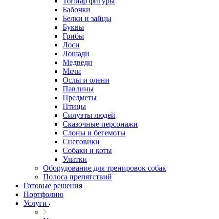
Топиар фигуры
Бабочки
Белки и зайцы
Буквы
Грибы
Лоси
Лошади
Медведи
Мячи
Ослы и олени
Павлины
Предметы
Птицы
Силуэты людей
Сказочные персонажи
Слоны и бегемоты
Снеговики
Собаки и коты
Улитки
Оборудование для тренировок собак
Полоса препятствий
Готовые решения
Портфолию
Услуги