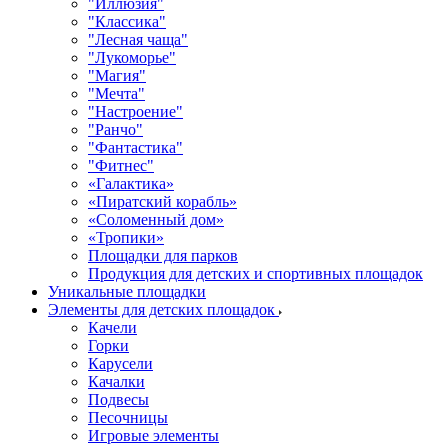
"Иллюзия"
"Классика"
"Лесная чаща"
"Лукоморье"
"Магия"
"Мечта"
"Настроение"
"Ранчо"
"Фантастика"
"Фитнес"
«Галактика»
«Пиратский корабль»
«Соломенный дом»
«Тропики»
Площадки для парков
Продукция для детских и спортивных площадок
Уникальные площадки
Элементы для детских площадок
Качели
Горки
Карусели
Качалки
Подвесы
Песочницы
Игровые элементы