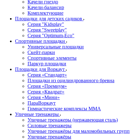
Качели гнездо
Качели-балансир
Комплектующие
Площадки для детских садиков
Серия "Kidsplay"
Серия "Sweetplay"
Серия "Оptimum-Еco"
Спортивные площадки
Универсальные площадки
Скейт-парки
Спортивные элементы
Паркур площадки
Площадки для Воркаут
Серия «Стандарт»
Площадки из оцилиндрованного бревна
Серия «Премиум»
Серия «Квадрат»
Серия «Мини»
ПараВоркаут
Гимнастические комплексы ММА
Уличные тренажеры
Уличные тренажеры (нержавеющая сталь)
Силовые тренажеры
Уличные тренажёры для маломобильных групп
Уличные тренажёры