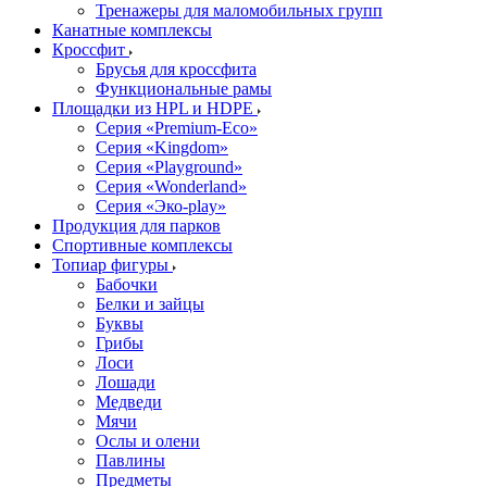
Тренажеры для маломобильных групп
Канатные комплексы
Кроссфит
Брусья для кроссфита
Функциональные рамы
Площадки из HPL и HDPE
Серия «Premium-Eco»
Серия «Kingdom»
Серия «Playground»
Серия «Wonderland»
Серия «Эко-play»
Продукция для парков
Спортивные комплексы
Топиар фигуры
Бабочки
Белки и зайцы
Буквы
Грибы
Лоси
Лошади
Медведи
Мячи
Ослы и олени
Павлины
Предметы