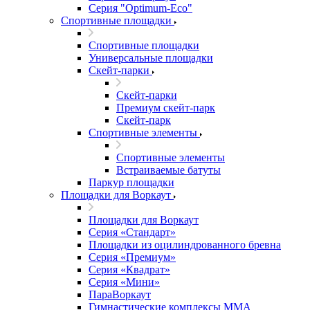
Серия "Оptimum-Еco"
Спортивные площадки
Спортивные площадки
Универсальные площадки
Скейт-парки
Скейт-парки
Премиум скейт-парк
Скейт-парк
Спортивные элементы
Спортивные элементы
Встраиваемые батуты
Паркур площадки
Площадки для Воркаут
Площадки для Воркаут
Серия «Стандарт»
Площадки из оцилиндрованного бревна
Серия «Премиум»
Серия «Квадрат»
Серия «Мини»
ПараВоркаут
Гимнастические комплексы ММА