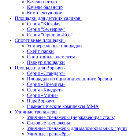
Качели гнездо
Качели-балансир
Комплектующие
Площадки для детских садиков
Серия "Kidsplay"
Серия "Sweetplay"
Серия "Оptimum-Еco"
Спортивные площадки
Универсальные площадки
Скейт-парки
Спортивные элементы
Паркур площадки
Площадки для Воркаут
Серия «Стандарт»
Площадки из оцилиндрованного бревна
Серия «Премиум»
Серия «Квадрат»
Серия «Мини»
ПараВоркаут
Гимнастические комплексы ММА
Уличные тренажеры
Уличные тренажеры (нержавеющая сталь)
Силовые тренажеры
Уличные тренажёры для маломобильных групп
Уличные тренажёры