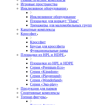
Игровые пространства
Инклюзивное оборудование
Инклюзивное оборудование
Площадки для воркаут "Пара"
Тренажеры для маломобильных групп
Канатные комплексы
Кроссфит
Кроссфит
Брусья для кроссфита
Функциональные рамы
Площадки из HPL и HDPE
Площадки из HPL и HDPE
Серия «Premium-Eco»
Серия «Kingdom»
Серия «Playground»
Серия «Wonderland»
Серия «Эко-play»
Продукция для парков
Спортивные комплексы
Топиар фигуры