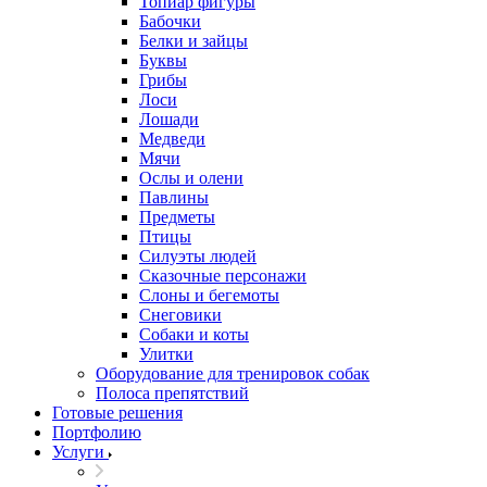
Топиар фигуры
Бабочки
Белки и зайцы
Буквы
Грибы
Лоси
Лошади
Медведи
Мячи
Ослы и олени
Павлины
Предметы
Птицы
Силуэты людей
Сказочные персонажи
Слоны и бегемоты
Снеговики
Собаки и коты
Улитки
Оборудование для тренировок собак
Полоса препятствий
Готовые решения
Портфолию
Услуги