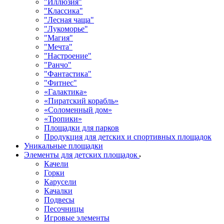
"Иллюзия"
"Классика"
"Лесная чаща"
"Лукоморье"
"Магия"
"Мечта"
"Настроение"
"Ранчо"
"Фантастика"
"Фитнес"
«Галактика»
«Пиратский корабль»
«Соломенный дом»
«Тропики»
Площадки для парков
Продукция для детских и спортивных площадок
Уникальные площадки
Элементы для детских площадок
Качели
Горки
Карусели
Качалки
Подвесы
Песочницы
Игровые элементы