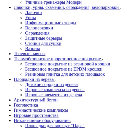
Уличные тренажеры Модерн
Лавочки, урны, скамейки, ограждения, велопарковки
Лавочки
Урны
Информационные стенды
Велопарковки
Ограждения
Защитные барьеры
Стойки для сушки
Вазоны
Теневые навесы
Травмобезопасное прорезиненное покрытие
Бесшовное покрытие из резиновой крошки
Бесшовное покрытие из EPDM крошки
Резиновая плитка для детских площадок
Площадки из дерева
Детские городки из дерева
Игровые комплексы из дерева
Игровые элементы из дерева
Архитектурный бетон
Геопластика
Гимнастические комплексы
Игровые пространства
Инклюзивное оборудование
Площадки для воркаут "Пара"