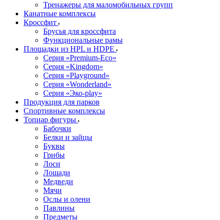
Тренажеры для маломобильных групп
Канатные комплексы
Кроссфит
Брусья для кроссфита
Функциональные рамы
Площадки из HPL и HDPE
Серия «Premium-Eco»
Серия «Kingdom»
Серия «Playground»
Серия «Wonderland»
Серия «Эко-play»
Продукция для парков
Спортивные комплексы
Топиар фигуры
Бабочки
Белки и зайцы
Буквы
Грибы
Лоси
Лошади
Медведи
Мячи
Ослы и олени
Павлины
Предметы