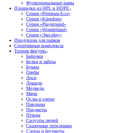
Функциональные рамы
Площадки из HPL и HDPE
Серия «Premium-Eco»
Серия «Kingdom»
Серия «Playground»
Серия «Wonderland»
Серия «Эко-play»
Продукция для парков
Спортивные комплексы
Топиар фигуры
Бабочки
Белки и зайцы
Буквы
Грибы
Лоси
Лошади
Медведи
Мячи
Ослы и олени
Павлины
Предметы
Птицы
Силуэты людей
Сказочные персонажи
Слоны и бегемоты