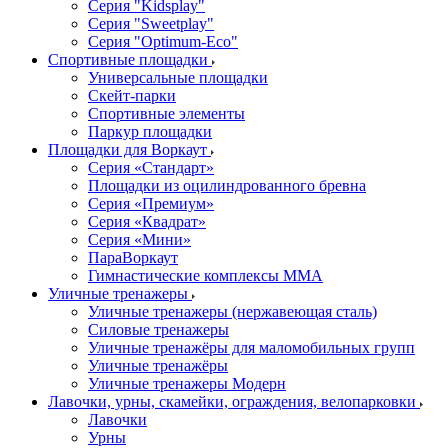
Серия "Kidsplay"
Серия "Sweetplay"
Серия "Оptimum-Еco"
Спортивные площадки
Универсальные площадки
Скейт-парки
Спортивные элементы
Паркур площадки
Площадки для Воркаут
Серия «Стандарт»
Площадки из оцилиндрованного бревна
Серия «Премиум»
Серия «Квадрат»
Серия «Мини»
ПараВоркаут
Гимнастические комплексы ММА
Уличные тренажеры
Уличные тренажеры (нержавеющая сталь)
Силовые тренажеры
Уличные тренажёры для маломобильных групп
Уличные тренажёры
Уличные тренажеры Модерн
Лавочки, урны, скамейки, ограждения, велопарковки
Лавочки
Урны