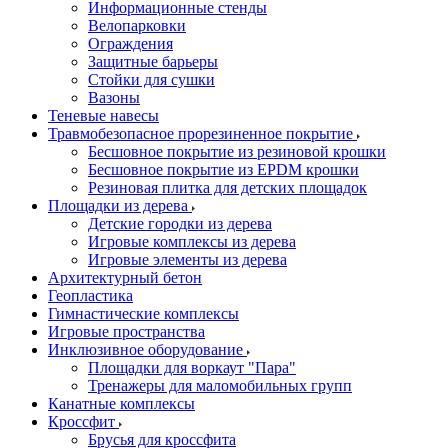
Информационные стенды
Велопарковки
Ограждения
Защитные барьеры
Стойки для сушки
Вазоны
Теневые навесы
Травмобезопасное прорезиненное покрытие
Бесшовное покрытие из резиновой крошки
Бесшовное покрытие из EPDM крошки
Резиновая плитка для детских площадок
Площадки из дерева
Детские городки из дерева
Игровые комплексы из дерева
Игровые элементы из дерева
Архитектурный бетон
Геопластика
Гимнастические комплексы
Игровые пространства
Инклюзивное оборудование
Площадки для воркаут "Пара"
Тренажеры для маломобильных групп
Канатные комплексы
Кроссфит
Брусья для кроссфита