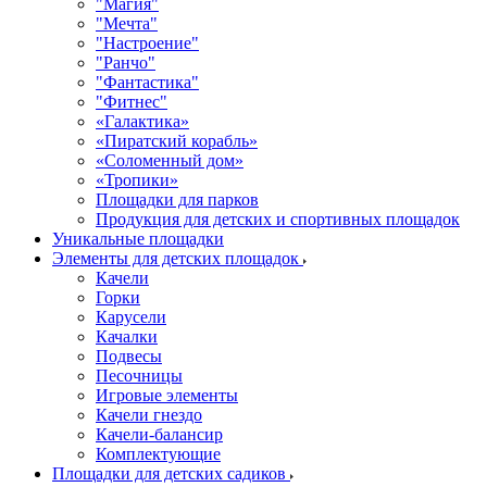
"Магия"
"Мечта"
"Настроение"
"Ранчо"
"Фантастика"
"Фитнес"
«Галактика»
«Пиратский корабль»
«Соломенный дом»
«Тропики»
Площадки для парков
Продукция для детских и спортивных площадок
Уникальные площадки
Элементы для детских площадок
Качели
Горки
Карусели
Качалки
Подвесы
Песочницы
Игровые элементы
Качели гнездо
Качели-балансир
Комплектующие
Площадки для детских садиков