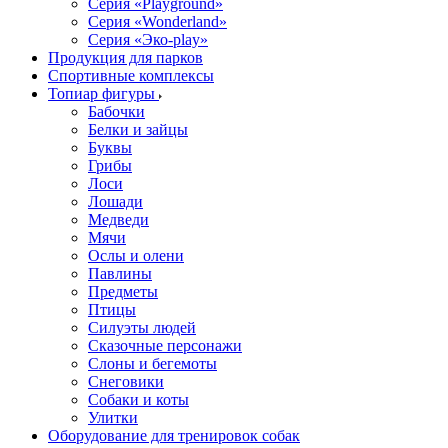
Серия «Playground»
Серия «Wonderland»
Серия «Эко-play»
Продукция для парков
Спортивные комплексы
Топиар фигуры
Бабочки
Белки и зайцы
Буквы
Грибы
Лоси
Лошади
Медведи
Мячи
Ослы и олени
Павлины
Предметы
Птицы
Силуэты людей
Сказочные персонажи
Слоны и бегемоты
Снеговики
Собаки и коты
Улитки
Оборудование для тренировок собак