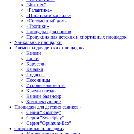
"Фитнес"
«Галактика»
«Пиратский корабль»
«Соломенный дом»
«Тропики»
Площадки для парков
Продукция для детских и спортивных площадок
Уникальные площадки
Элементы для детских площадок
Качели
Горки
Карусели
Качалки
Подвесы
Песочницы
Игровые элементы
Качели гнездо
Качели-балансир
Комплектующие
Площадки для детских садиков
Серия "Kidsplay"
Серия "Sweetplay"
Серия "Оptimum-Еco"
Спортивные площадки
Универсальные площадки