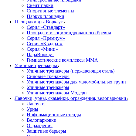
Скейт-парки
Спортивные элементы
Паркур площадки
Площадки для Воркаут
Серия «Стандарт»
Площадки из оцилиндрованного бревна
Серия «Премиум»
Серия «Квадрат»
Серия «Мини»
ПараВоркаут
Гимнастические комплексы ММА
Уличные тренажеры
Уличные тренажеры (нержавеющая сталь)
Силовые тренажеры
Уличные тренажёры для маломобильных групп
Уличные тренажёры
Уличные тренажеры Модерн
Лавочки, урны, скамейки, ограждения, велопарковки
Лавочки
Урны
Информационные стенды
Велопарковки
Ограждения
Защитные барьеры