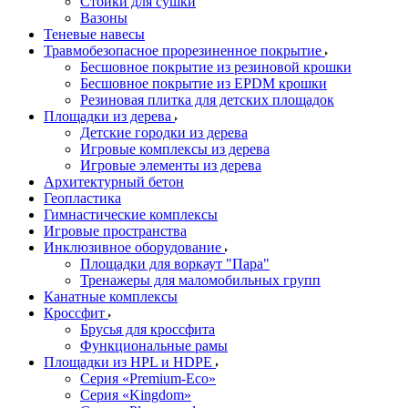
Стойки для сушки
Вазоны
Теневые навесы
Травмобезопасное прорезиненное покрытие
Бесшовное покрытие из резиновой крошки
Бесшовное покрытие из EPDM крошки
Резиновая плитка для детских площадок
Площадки из дерева
Детские городки из дерева
Игровые комплексы из дерева
Игровые элементы из дерева
Архитектурный бетон
Геопластика
Гимнастические комплексы
Игровые пространства
Инклюзивное оборудование
Площадки для воркаут "Пара"
Тренажеры для маломобильных групп
Канатные комплексы
Кроссфит
Брусья для кроссфита
Функциональные рамы
Площадки из HPL и HDPE
Серия «Premium-Eco»
Серия «Kingdom»