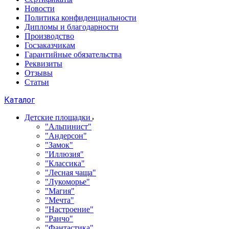
Новости
Политика конфиденциальности
Дипломы и благодарности
Производство
Госзаказчикам
Гарантийные обязательства
Реквизиты
Отзывы
Статьи
Каталог
Детские площадки
"Альпинист"
"Андерсон"
"Замок"
"Иллюзия"
"Классика"
"Лесная чаща"
"Лукоморье"
"Магия"
"Мечта"
"Настроение"
"Ранчо"
"Фантастика"