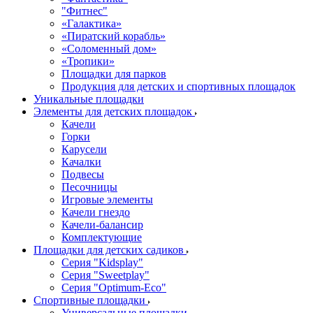
"Фитнес"
«Галактика»
«Пиратский корабль»
«Соломенный дом»
«Тропики»
Площадки для парков
Продукция для детских и спортивных площадок
Уникальные площадки
Элементы для детских площадок
Качели
Горки
Карусели
Качалки
Подвесы
Песочницы
Игровые элементы
Качели гнездо
Качели-балансир
Комплектующие
Площадки для детских садиков
Серия "Kidsplay"
Серия "Sweetplay"
Серия "Оptimum-Еco"
Спортивные площадки
Универсальные площадки