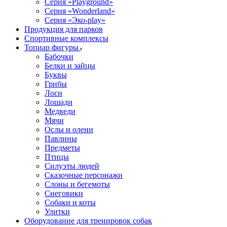
Серия «Playground»
Серия «Wonderland»
Серия «Эко-play»
Продукция для парков
Спортивные комплексы
Топиар фигуры
Бабочки
Белки и зайцы
Буквы
Грибы
Лоси
Лошади
Медведи
Мячи
Ослы и олени
Павлины
Предметы
Птицы
Силуэты людей
Сказочные персонажи
Слоны и бегемоты
Снеговики
Собаки и коты
Улитки
Оборудование для тренировок собак