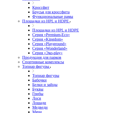
Кроссфит
Брусья для кроссфита
Функциональные рамы
Площадки из HPL и HDPE
Площадки из HPL и HDPE
Серия «Premium-Eco»
Серия «Kingdom»
Серия «Playground»
Серия «Wonderland»
Серия «Эко-play»
Продукция для парков
Спортивные комплексы
Топиар фигуры
Топиар фигуры
Бабочки
Белки и зайцы
Буквы
Грибы
Лоси
Лошади
Медведи
Мячи