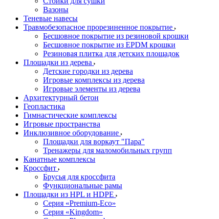
Стойки для сушки
Вазоны
Теневые навесы
Травмобезопасное прорезиненное покрытие
Бесшовное покрытие из резиновой крошки
Бесшовное покрытие из EPDM крошки
Резиновая плитка для детских площадок
Площадки из дерева
Детские городки из дерева
Игровые комплексы из дерева
Игровые элементы из дерева
Архитектурный бетон
Геопластика
Гимнастические комплексы
Игровые пространства
Инклюзивное оборудование
Площадки для воркаут "Пара"
Тренажеры для маломобильных групп
Канатные комплексы
Кроссфит
Брусья для кроссфита
Функциональные рамы
Площадки из HPL и HDPE
Серия «Premium-Eco»
Серия «Kingdom»