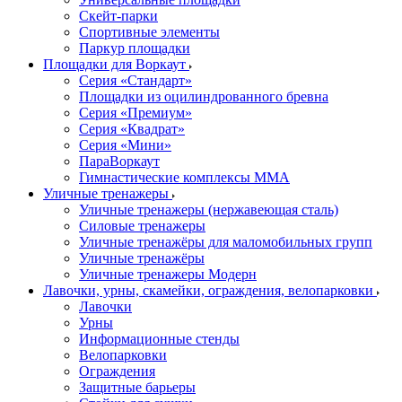
Скейт-парки
Спортивные элементы
Паркур площадки
Площадки для Воркаут
Серия «Стандарт»
Площадки из оцилиндрованного бревна
Серия «Премиум»
Серия «Квадрат»
Серия «Мини»
ПараВоркаут
Гимнастические комплексы ММА
Уличные тренажеры
Уличные тренажеры (нержавеющая сталь)
Силовые тренажеры
Уличные тренажёры для маломобильных групп
Уличные тренажёры
Уличные тренажеры Модерн
Лавочки, урны, скамейки, ограждения, велопарковки
Лавочки
Урны
Информационные стенды
Велопарковки
Ограждения
Защитные барьеры