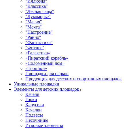
"Иллюзия"
"Классика"
"Лесная чаща"
"Лукоморье"
"Магия"
"Мечта"
"Настроение"
"Ранчо"
"Фантастика"
"Фитнес"
«Галактика»
«Пиратский корабль»
«Соломенный дом»
«Тропики»
Площадки для парков
Продукция для детских и спортивных площадок
Уникальные площадки
Элементы для детских площадок
Качели
Горки
Карусели
Качалки
Подвесы
Песочницы
Игровые элементы