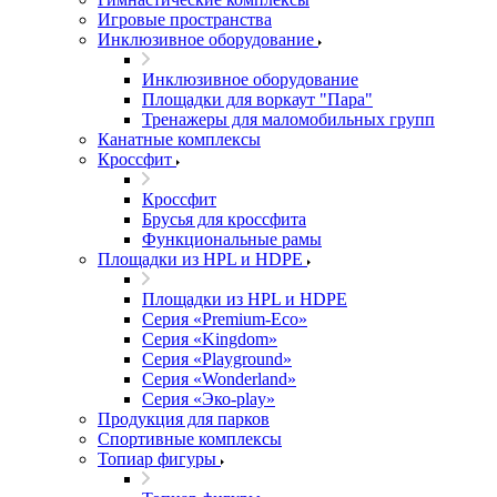
Игровые пространства
Инклюзивное оборудование
Инклюзивное оборудование
Площадки для воркаут "Пара"
Тренажеры для маломобильных групп
Канатные комплексы
Кроссфит
Кроссфит
Брусья для кроссфита
Функциональные рамы
Площадки из HPL и HDPE
Площадки из HPL и HDPE
Серия «Premium-Eco»
Серия «Kingdom»
Серия «Playground»
Серия «Wonderland»
Серия «Эко-play»
Продукция для парков
Спортивные комплексы
Топиар фигуры