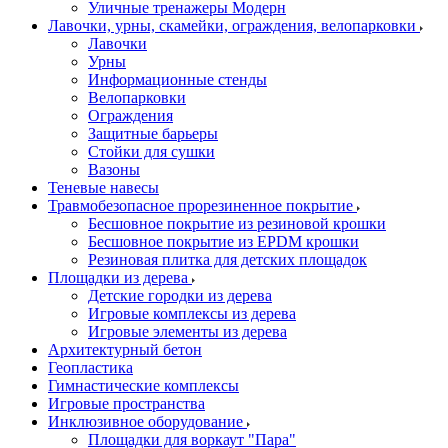
Уличные тренажеры Модерн
Лавочки, урны, скамейки, ограждения, велопарковки
Лавочки
Урны
Информационные стенды
Велопарковки
Ограждения
Защитные барьеры
Стойки для сушки
Вазоны
Теневые навесы
Травмобезопасное прорезиненное покрытие
Бесшовное покрытие из резиновой крошки
Бесшовное покрытие из EPDM крошки
Резиновая плитка для детских площадок
Площадки из дерева
Детские городки из дерева
Игровые комплексы из дерева
Игровые элементы из дерева
Архитектурный бетон
Геопластика
Гимнастические комплексы
Игровые пространства
Инклюзивное оборудование
Площадки для воркаут "Пара"