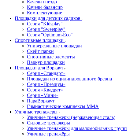
Качели гнездо
Качели-балансир
Комплектующие
Площадки для детских садиков
Серия "Kidsplay"
Серия "Sweetplay"
Серия "Оptimum-Еco"
Спортивные площадки
Универсальные площадки
Скейт-парки
Спортивные элементы
Паркур площадки
Площадки для Воркаут
Серия «Стандарт»
Площадки из оцилиндрованного бревна
Серия «Премиум»
Серия «Квадрат»
Серия «Мини»
ПараВоркаут
Гимнастические комплексы ММА
Уличные тренажеры
Уличные тренажеры (нержавеющая сталь)
Силовые тренажеры
Уличные тренажёры для маломобильных групп
Уличные тренажёры