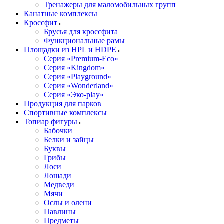
Тренажеры для маломобильных групп
Канатные комплексы
Кроссфит
Брусья для кроссфита
Функциональные рамы
Площадки из HPL и HDPE
Серия «Premium-Eco»
Серия «Kingdom»
Серия «Playground»
Серия «Wonderland»
Серия «Эко-play»
Продукция для парков
Спортивные комплексы
Топиар фигуры
Бабочки
Белки и зайцы
Буквы
Грибы
Лоси
Лошади
Медведи
Мячи
Ослы и олени
Павлины
Предметы