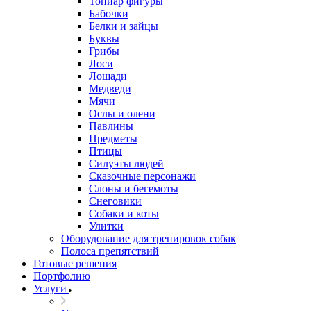
Топиар фигуры
Бабочки
Белки и зайцы
Буквы
Грибы
Лоси
Лошади
Медведи
Мячи
Ослы и олени
Павлины
Предметы
Птицы
Силуэты людей
Сказочные персонажи
Слоны и бегемоты
Снеговики
Собаки и коты
Улитки
Оборудование для тренировок собак
Полоса препятствий
Готовые решения
Портфолию
Услуги